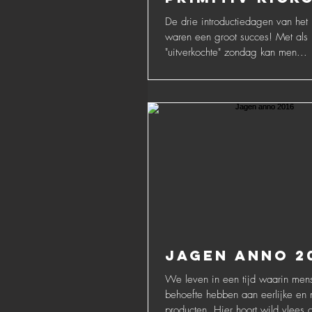
De drie introductiedagen van het
waren een groot succes! Met als
"uitverkochte" zondag kan men...
Jagen anno 2
We leven in een tijd waarin men
behoefte hebben aan eerlijke en n
producten. Hier hoort wild vlees o