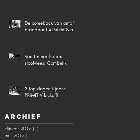
De comeback van oma's
braadpan! #DutchOven
Van treinrails naar
stoofvlees: Combekk
3 top dagen tijdens
PRIMITIV kickoff!
Archief
oktober 2017
(1)
1 post
mei 2017
(1)
1 post