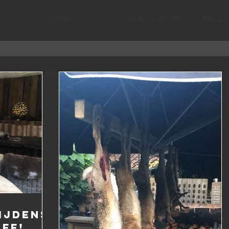
HOME
RESTAURANT À TABLE
ijdens
off!