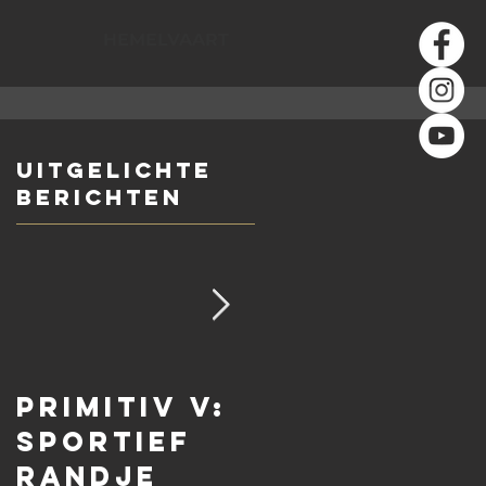
HEMELVAART
Uitgelichte
berichten
PRIMITIV V:
Vacature:
sportief
Master of
randje
Fire