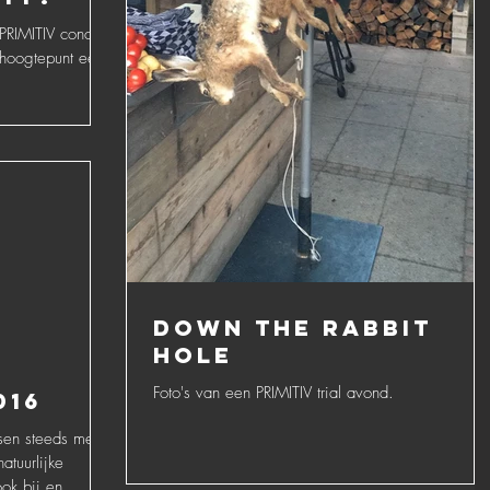
 PRIMITIV concept
 hoogtepunt een
Down the rabbit
hole
Foto's van een PRIMITIV trial avond.
016
sen steeds meer
atuurlijke
ok bij en...